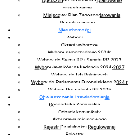
Ogłoszenia i informacje - planowanie
przestrzenne
Miejscowy Plan Zagospodarowania
Przestrzennego
Nieruchomości
Wybory
Okręgi wyborcze
Wybory samorządowe 2024r.
Wybory do Sejmu RP i Senatu RP 2023
Wybory ławników na kadencję 2024-2027
Wybory do Izb Rolniczych
Wybory do Parlamentu Europejskiego 2024 r.
Wybory Prezydenta RP 2025
Obwieszczenia i zawiadomienia
Gospodarka Komunalna
Odpady komunikaty
Akty prawa miejscowego
Rejestr Działalności Regulowanej
Rejestry