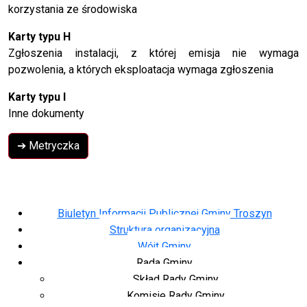
korzystania ze środowiska
Karty typu H
Zgłoszenia instalacji, z której emisja nie wymaga
pozwolenia, a których eksploatacja wymaga zgłoszenia
Karty typu I
Inne dokumenty
➔ Metryczka
Biuletyn Informacji Publicznej Gminy Troszyn
Struktura organizacyjna
Wójt Gminy
Rada Gminy
Skład Rady Gminy
Komisje Rady Gminy