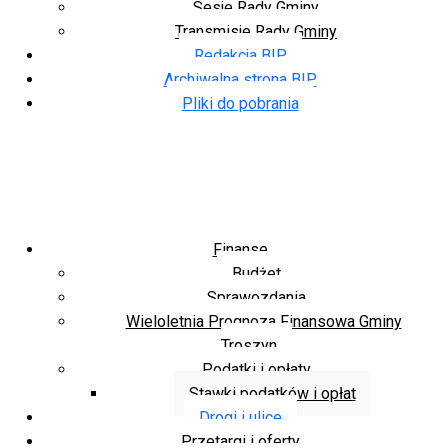
Sesje Rady Gminy
Transmisje Rady Gminy
Redakcja BIP
Archiwalna strona BIP
Pliki do pobrania
Finanse
Budżet
Sprawozdania
Wieloletnia Prognoza Finansowa Gminy
Troszyn
Podatki i opłaty
Stawki podatków i opłat
Drogi i ulice
Przetargi i oferty