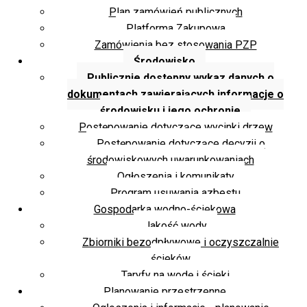
Plan zamówień publicznych
Platforma Zakupowa
Zamówienia bez stosowania PZP
Środowisko
Publicznie dostępny wykaz danych o
dokumentach zawierających informacje o
środowisku i jego ochronie
Postępowanie dotyczące wycinki drzew
Postępowanie dotyczące decyzji o
środowiskowych uwarunkowaniach
Ogłoszenia i komunikaty
Program usuwania azbestu
Gospodarka wodno-ściekowa
Jakość wody
Zbiorniki bezodpływowe i oczyszczalnie
ścieków
Taryfy na wodę i ścieki
Planowanie przestrzenne