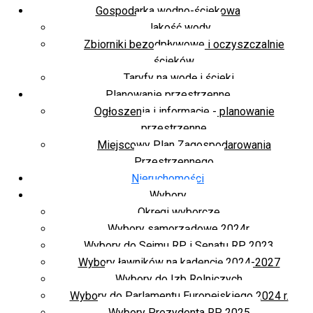
Gospodarka wodno-ściekowa
Jakość wody
Zbiorniki bezodpływowe i oczyszczalnie
ścieków
Taryfy na wodę i ścieki
Planowanie przestrzenne
Ogłoszenia i informacje - planowanie
przestrzenne
Miejscowy Plan Zagospodarowania
Przestrzennego
Nieruchomości
Wybory
Okręgi wyborcze
Wybory samorządowe 2024r.
Wybory do Sejmu RP i Senatu RP 2023
Wybory ławników na kadencję 2024-2027
Wybory do Izb Rolniczych
Wybory do Parlamentu Europejskiego 2024 r.
Wybory Prezydenta RP 2025