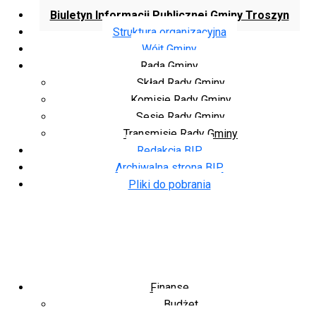
Biuletyn Informacji Publicznej Gminy Troszyn
Struktura organizacyjna
Wójt Gminy
Rada Gminy
Skład Rady Gminy
Komisje Rady Gminy
Sesje Rady Gminy
Transmisje Rady Gminy
Redakcja BIP
Archiwalna strona BIP
Pliki do pobrania
Finanse
Budżet