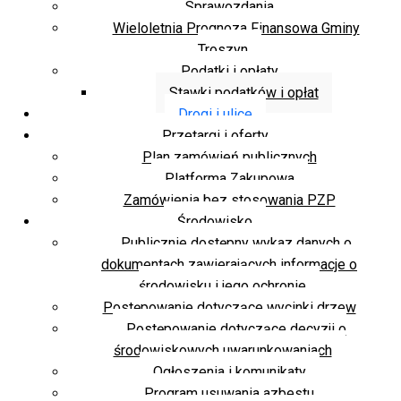
Sprawozdania
Wieloletnia Prognoza Finansowa Gminy
Troszyn
Podatki i opłaty
Stawki podatków i opłat
Drogi i ulice
Przetargi i oferty
Plan zamówień publicznych
Platforma Zakupowa
Zamówienia bez stosowania PZP
Środowisko
Publicznie dostępny wykaz danych o
dokumentach zawierających informacje o
środowisku i jego ochronie
Postępowanie dotyczące wycinki drzew
Postępowanie dotyczące decyzji o
środowiskowych uwarunkowaniach
Ogłoszenia i komunikaty
Program usuwania azbestu