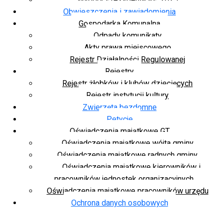
Obwieszczenia i zawiadomienia
Gospodarka Komunalna
Odpady komunikaty
Akty prawa miejscowego
Rejestr Działalności Regulowanej
Rejestry
Rejestr żłobków i klubów dziecięcych
Rejestr instytucji kultury
Zwierzęta bezdomne
Petycje
Oświadczenia majątkowe GT
Oświadczenia majątkowe wójta gminy
Oświadczenia majątkowe radnych gminy
Oświadczenia majątkowe kierowników i
pracowników jednostek organizacyjnych
Oświadczenia majątkowe pracowników urzędu
Ochrona danych osobowych