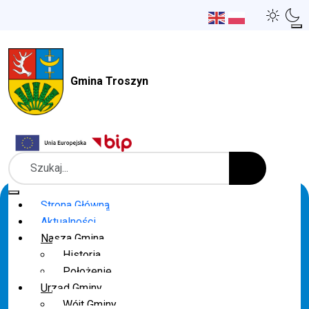
Gmina Troszyn
Szukaj
Strona Główna
Aktualności
Nasza Gmina
Historia
Położenie
Urząd Gminy
Wójt Gminy