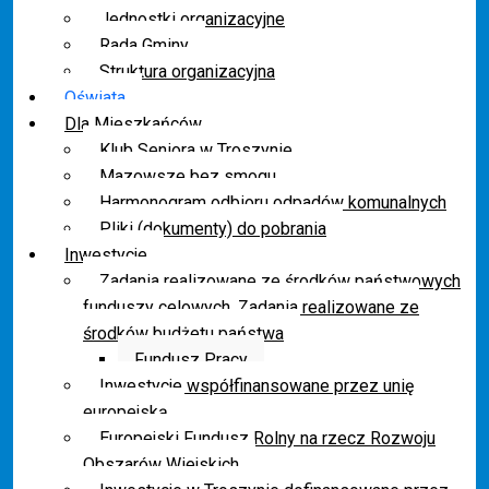
Jednostki organizacyjne
Rada Gminy
Struktura organizacyjna
Oświata
Dla Mieszkańców
Klub Seniora w Troszynie
Mazowsze bez smogu
Harmonogram odbioru odpadów komunalnych
Pliki (dokumenty) do pobrania
Inwestycje
Zadania realizowane ze środków państwowych
funduszy celowych. Zadania realizowane ze
środków budżetu państwa
Fundusz Pracy
Inwestycje współfinansowane przez unię
europejską
Europejski Fundusz Rolny na rzecz Rozwoju
Obszarów Wiejskich