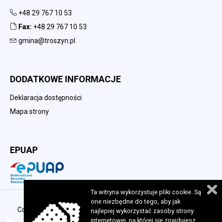
+48 29 767 10 53
Fax:
+48 29 767 10 53
gmina@troszyn.pl
DODATKOWE INFORMACJE
Deklaracja dostępności
Mapa strony
EPUAP
Ta witryna wykorzystuje pliki cookie. Są
one niezbędne do tego, aby jak
Copyright 2023 © Urząd Gminy w Troszynie. Wszelkie prawa
najlepiej wykorzystać zasoby strony
zastrzeżone. Realizacja:
perfekcyjneStrony.pl
internetowej, na której się znajdujesz.