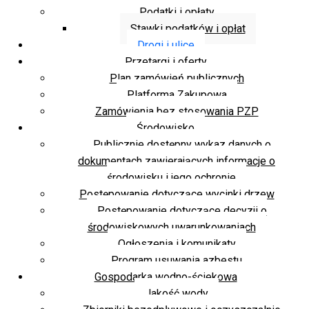
Podatki i opłaty
Stawki podatków i opłat
Drogi i ulice
Przetargi i oferty
Plan zamówień publicznych
Platforma Zakupowa
Zamówienia bez stosowania PZP
Środowisko
Publicznie dostępny wykaz danych o
dokumentach zawierających informacje o
środowisku i jego ochronie
Postępowanie dotyczące wycinki drzew
Postępowanie dotyczące decyzji o
środowiskowych uwarunkowaniach
Ogłoszenia i komunikaty
Program usuwania azbestu
Gospodarka wodno-ściekowa
Jakość wody