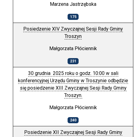
Marzena Jastrzębska
175
Posiedzenie XIV Zwyczajnej Sesji Rady Gminy
Troszyn
Małgorzata Płóciennik
231
30 grudnia 2025 roku o godz. 10:00 w sali
konferencyjnej Urzędu Gminy w Troszynie odbędzie
się posiedzenie XIII Zwyczajnej Sesji Rady Gminy
Troszyn.
Małgorzata Płóciennik
240
Posiedzenie XII Zwyczajnej Sesji Rady Gminy