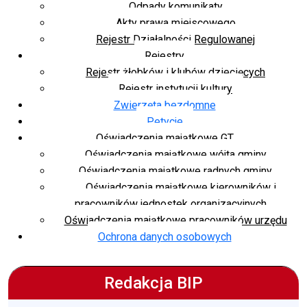
Odpady komunikaty
Akty prawa miejscowego
Rejestr Działalności Regulowanej
Rejestry
Rejestr żłobków i klubów dziecięcych
Rejestr instytucji kultury
Zwierzęta bezdomne
Petycje
Oświadczenia majątkowe GT
Oświadczenia majątkowe wójta gminy
Oświadczenia majątkowe radnych gminy
Oświadczenia majątkowe kierowników i
pracowników jednostek organizacyjnych
Oświadczenia majątkowe pracowników urzędu
Ochrona danych osobowych
Redakcja BIP