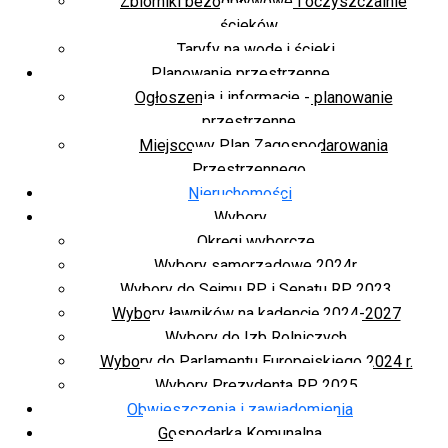
Zbiorniki bezodpływowe i oczyszczalnie
ścieków
Taryfy na wodę i ścieki
Planowanie przestrzenne
Ogłoszenia i informacje - planowanie
przestrzenne
Miejscowy Plan Zagospodarowania
Przestrzennego
Nieruchomości
Wybory
Okręgi wyborcze
Wybory samorządowe 2024r.
Wybory do Sejmu RP i Senatu RP 2023
Wybory ławników na kadencję 2024-2027
Wybory do Izb Rolniczych
Wybory do Parlamentu Europejskiego 2024 r.
Wybory Prezydenta RP 2025
Obwieszczenia i zawiadomienia
Gospodarka Komunalna