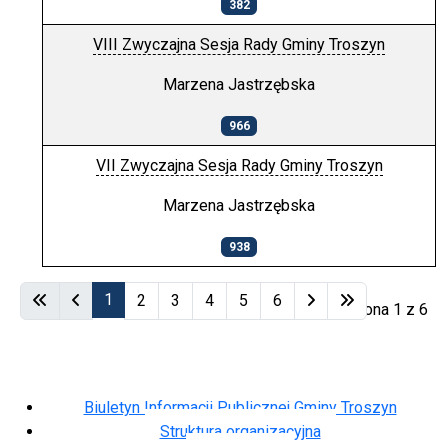
382
VIII Zwyczajna Sesja Rady Gminy Troszyn
Marzena Jastrzębska
966
VII Zwyczajna Sesja Rady Gminy Troszyn
Marzena Jastrzębska
938
Spis artykułów
1
2
3
4
5
6
Strona 1 z 6
Biuletyn Informacji Publicznej Gminy Troszyn
Struktura organizacyjna