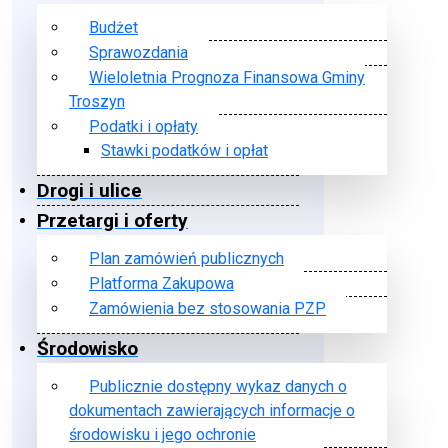
Budżet
Sprawozdania
Wieloletnia Prognoza Finansowa Gminy
Troszyn
Podatki i opłaty
Stawki podatków i opłat
Drogi i ulice
Przetargi i oferty
Plan zamówień publicznych
Platforma Zakupowa
Zamówienia bez stosowania PZP
Środowisko
Publicznie dostępny wykaz danych o
dokumentach zawierających informacje o
środowisku i jego ochronie