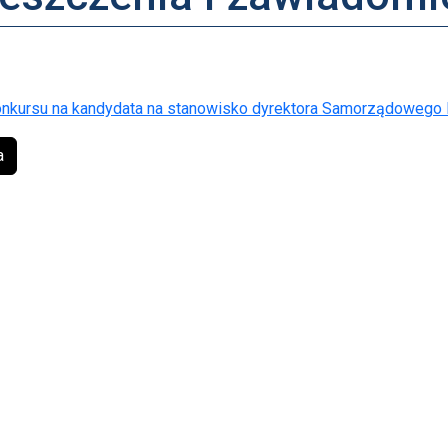
onkursu na kandydata na stanowisko dyrektora Samorządowego 
a