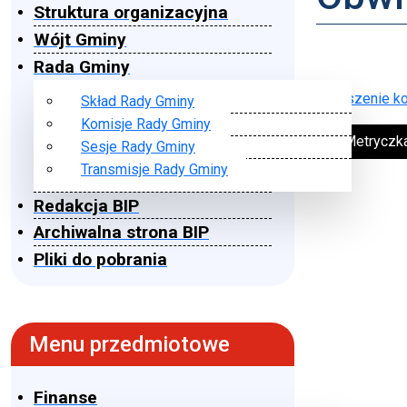
Struktura organizacyjna
Wójt Gminy
Rada Gminy
Ogłoszenie k
Skład Rady Gminy
Komisje Rady Gminy
➔ Metryczk
Sesje Rady Gminy
Transmisje Rady Gminy
Redakcja BIP
Archiwalna strona BIP
Pliki do pobrania
Menu przedmiotowe
Finanse