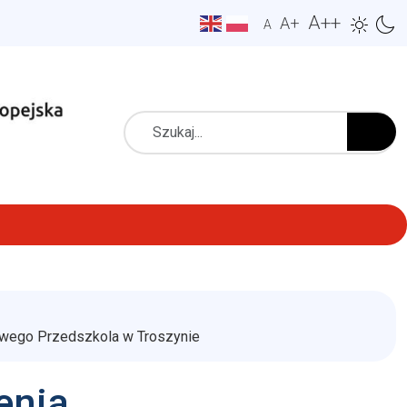
A++
A+
A
Szukaj
owego Przedszkola w Troszynie
enia