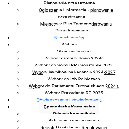
Planowanie przestrzenne
Ogłoszenia i informacje - planowanie
przestrzenne
Miejscowy Plan Zagospodarowania
Przestrzennego
Nieruchomości
Wybory
Okręgi wyborcze
Wybory samorządowe 2024r.
Wybory do Sejmu RP i Senatu RP 2023
Wybory ławników na kadencję 2024-2027
Wybory do Izb Rolniczych
Wybory do Parlamentu Europejskiego 2024 r.
Wybory Prezydenta RP 2025
Obwieszczenia i zawiadomienia
Gospodarka Komunalna
Odpady komunikaty
Akty prawa miejscowego
Rejestr Działalności Regulowanej