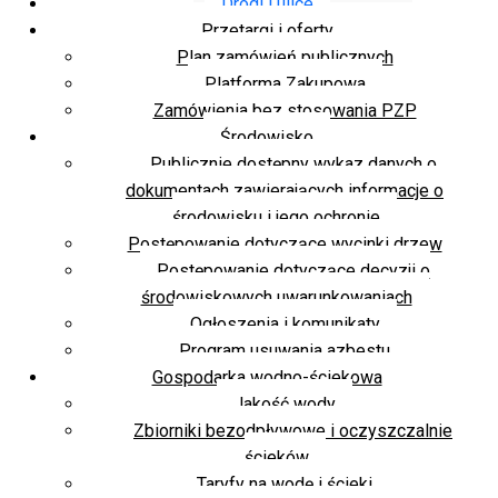
Drogi i ulice
Przetargi i oferty
Plan zamówień publicznych
Platforma Zakupowa
Zamówienia bez stosowania PZP
Środowisko
Publicznie dostępny wykaz danych o
dokumentach zawierających informacje o
środowisku i jego ochronie
Postępowanie dotyczące wycinki drzew
Postępowanie dotyczące decyzji o
środowiskowych uwarunkowaniach
Ogłoszenia i komunikaty
Program usuwania azbestu
Gospodarka wodno-ściekowa
Jakość wody
Zbiorniki bezodpływowe i oczyszczalnie
ścieków
Taryfy na wodę i ścieki