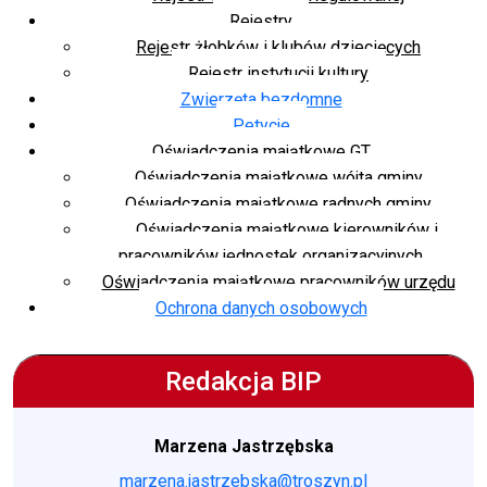
Rejestry
Rejestr żłobków i klubów dziecięcych
Rejestr instytucji kultury
Zwierzęta bezdomne
Petycje
Oświadczenia majątkowe GT
Oświadczenia majątkowe wójta gminy
Oświadczenia majątkowe radnych gminy
Oświadczenia majątkowe kierowników i
pracowników jednostek organizacyjnych
Oświadczenia majątkowe pracowników urzędu
Ochrona danych osobowych
Redakcja BIP
Marzena Jastrzębska
marzena.jastrzebska@troszyn.pl