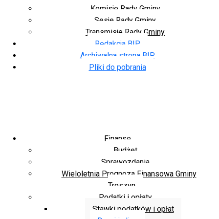
Komisje Rady Gminy
Sesje Rady Gminy
Transmisje Rady Gminy
Redakcja BIP
Archiwalna strona BIP
Pliki do pobrania
Finanse
Budżet
Sprawozdania
Wieloletnia Prognoza Finansowa Gminy
Troszyn
Podatki i opłaty
Stawki podatków i opłat