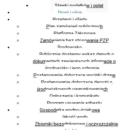
Stawki podatków i opłat
Drogi i ulice
Przetargi i oferty
Plan zamówień publicznych
Platforma Zakupowa
Zamówienia bez stosowania PZP
Środowisko
Publicznie dostępny wykaz danych o
dokumentach zawierających informacje o
środowisku i jego ochronie
Postępowanie dotyczące wycinki drzew
Postępowanie dotyczące decyzji o
środowiskowych uwarunkowaniach
Ogłoszenia i komunikaty
Program usuwania azbestu
Gospodarka wodno-ściekowa
Jakość wody
Zbiorniki bezodpływowe i oczyszczalnie