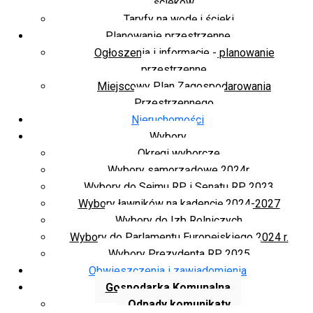
ścieków
Taryfy na wodę i ścieki
Planowanie przestrzenne
Ogłoszenia i informacje - planowanie
przestrzenne
Miejscowy Plan Zagospodarowania
Przestrzennego
Nieruchomości
Wybory
Okręgi wyborcze
Wybory samorządowe 2024r.
Wybory do Sejmu RP i Senatu RP 2023
Wybory ławników na kadencję 2024-2027
Wybory do Izb Rolniczych
Wybory do Parlamentu Europejskiego 2024 r.
Wybory Prezydenta RP 2025
Obwieszczenia i zawiadomienia
Gospodarka Komunalna
Odpady komunikaty