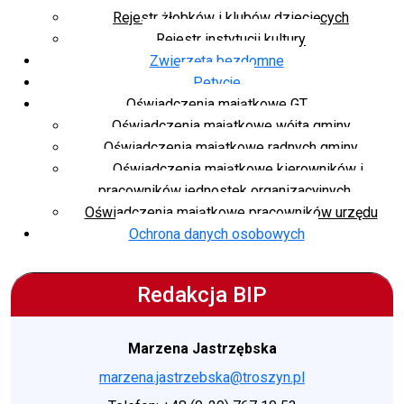
Rejestr żłobków i klubów dziecięcych
Rejestr instytucji kultury
Zwierzęta bezdomne
Petycje
Oświadczenia majątkowe GT
Oświadczenia majątkowe wójta gminy
Oświadczenia majątkowe radnych gminy
Oświadczenia majątkowe kierowników i
pracowników jednostek organizacyjnych
Oświadczenia majątkowe pracowników urzędu
Ochrona danych osobowych
Redakcja BIP
Marzena Jastrzębska
marzena.jastrzebska@troszyn.pl