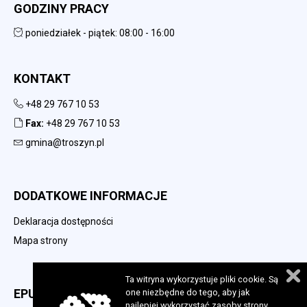
GODZINY PRACY
poniedziałek - piątek: 08:00 - 16:00
KONTAKT
+48 29 767 10 53
Fax:
+48 29 767 10 53
gmina@troszyn.pl
DODATKOWE INFORMACJE
Deklaracja dostępności
Mapa strony
Ta witryna wykorzystuje pliki cookie. Są
EPUAP
one niezbędne do tego, aby jak
najlepiej wykorzystać zasoby strony