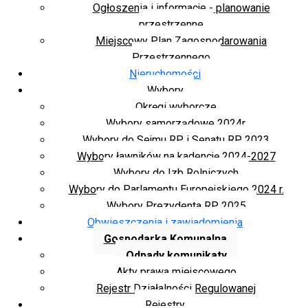
Ogłoszenia i informacje - planowanie
przestrzenne
Miejscowy Plan Zagospodarowania
Przestrzennego
Nieruchomości
Wybory
Okręgi wyborcze
Wybory samorządowe 2024r.
Wybory do Sejmu RP i Senatu RP 2023
Wybory ławników na kadencję 2024-2027
Wybory do Izb Rolniczych
Wybory do Parlamentu Europejskiego 2024 r.
Wybory Prezydenta RP 2025
Obwieszczenia i zawiadomienia
Gospodarka Komunalna
Odpady komunikaty
Akty prawa miejscowego
Rejestr Działalności Regulowanej
Rejestry