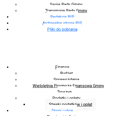
Sesje Rady Gminy
Transmisje Rady Gminy
Redakcja BIP
Archiwalna strona BIP
Pliki do pobrania
Finanse
Budżet
Sprawozdania
Wieloletnia Prognoza Finansowa Gminy
Troszyn
Podatki i opłaty
Stawki podatków i opłat
Drogi i ulice