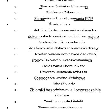
Przetargi i oferty
Plan zamówień publicznych
Platforma Zakupowa
Zamówienia bez stosowania PZP
Środowisko
Publicznie dostępny wykaz danych o
dokumentach zawierających informacje o
środowisku i jego ochronie
Postępowanie dotyczące wycinki drzew
Postępowanie dotyczące decyzji o
środowiskowych uwarunkowaniach
Ogłoszenia i komunikaty
Program usuwania azbestu
Gospodarka wodno-ściekowa
Jakość wody
Zbiorniki bezodpływowe i oczyszczalnie
ścieków
Taryfy na wodę i ścieki
Planowanie przestrzenne