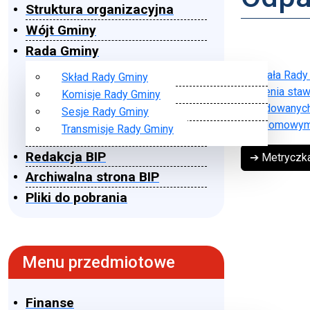
Struktura organizacyjna
Wójt Gminy
Rada Gminy
Uchwała Rady 
Skład Rady Gminy
ustalenia sta
Komisje Rady Gminy
zabudowanych
Sesje Rady Gminy
przydomowym
Transmisje Rady Gminy
Redakcja BIP
➔ Metryczk
Archiwalna strona BIP
Pliki do pobrania
Menu przedmiotowe
Finanse