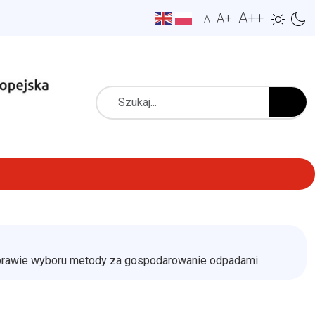
A++
A+
A
Szukaj
sprawie wyboru metody za gospodarowanie odpadami