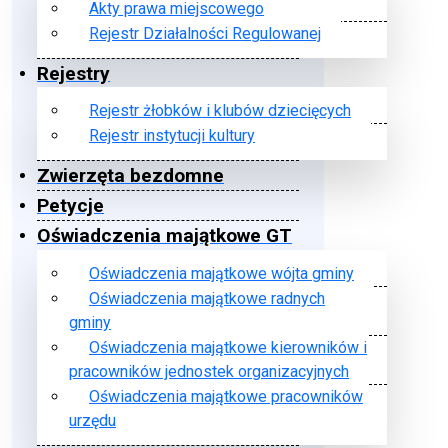
Akty prawa miejscowego
Rejestr Działalności Regulowanej
Rejestry
Rejestr żłobków i klubów dziecięcych
Rejestr instytucji kultury
Zwierzęta bezdomne
Petycje
Oświadczenia majątkowe GT
Oświadczenia majątkowe wójta gminy
Oświadczenia majątkowe radnych
gminy
Oświadczenia majątkowe kierowników i
pracowników jednostek organizacyjnych
Oświadczenia majątkowe pracowników
urzędu