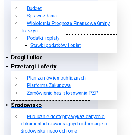
Budżet
Sprawozdania
Wieloletnia Prognoza Finansowa Gminy
Troszyn
Podatki i opłaty
Stawki podatków i opłat
Drogi i ulice
Przetargi i oferty
Plan zamówień publicznych
Platforma Zakupowa
Zamówienia bez stosowania PZP
Środowisko
Publicznie dostępny wykaz danych o
dokumentach zawierających informacje o
środowisku i jego ochronie