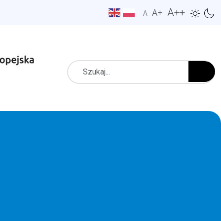
A++
A+
A
Szukaj