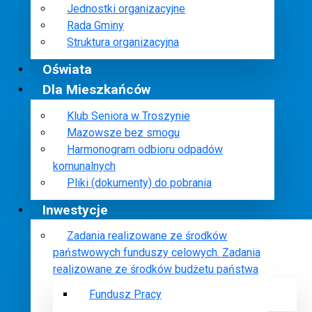
Jednostki organizacyjne
Rada Gminy
Struktura organizacyjna
Oświata
Dla Mieszkańców
Klub Seniora w Troszynie
Mazowsze bez smogu
Harmonogram odbioru odpadów
komunalnych
Pliki (dokumenty) do pobrania
Inwestycje
Zadania realizowane ze środków
państwowych funduszy celowych. Zadania
realizowane ze środków budżetu państwa
Fundusz Pracy