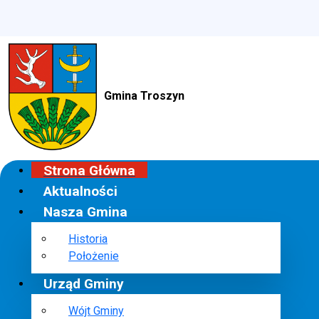
Gmina Troszyn
Strona Główna
Aktualności
Nasza Gmina
Historia
Położenie
Urząd Gminy
Wójt Gminy