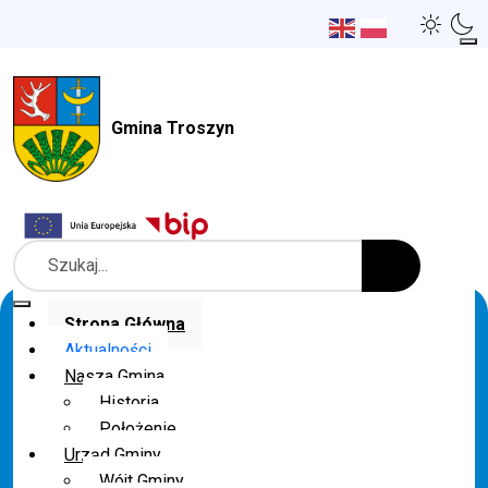
Gmina Troszyn
Szukaj
Strona Główna
Aktualności
Nasza Gmina
Historia
Położenie
Urząd Gminy
Wójt Gminy