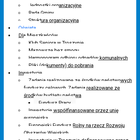
Jednostki organizacyjne
Rada Gminy
Struktura organizacyjna
Oświata
Dla Mieszkańców
Klub Seniora w Troszynie
Mazowsze bez smogu
Harmonogram odbioru odpadów komunalnych
Pliki (dokumenty) do pobrania
Inwestycje
Zadania realizowane ze środków państwowych
funduszy celowych. Zadania realizowane ze
środków budżetu państwa
Fundusz Pracy
Inwestycje współfinansowane przez unię
europejską
Europejski Fundusz Rolny na rzecz Rozwoju
Obszarów Wiejskich