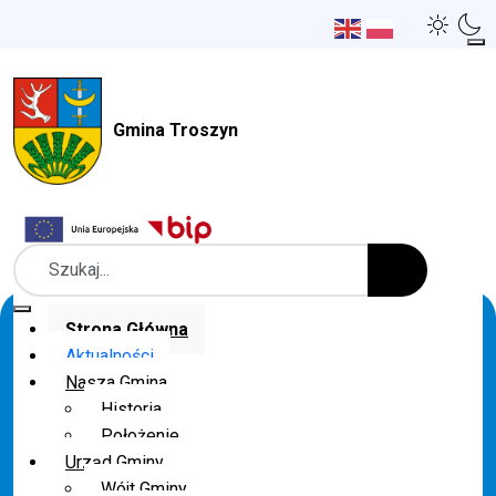
Gmina Troszyn
Szukaj
Strona Główna
Aktualności
Nasza Gmina
Historia
Położenie
Urząd Gminy
Wójt Gminy