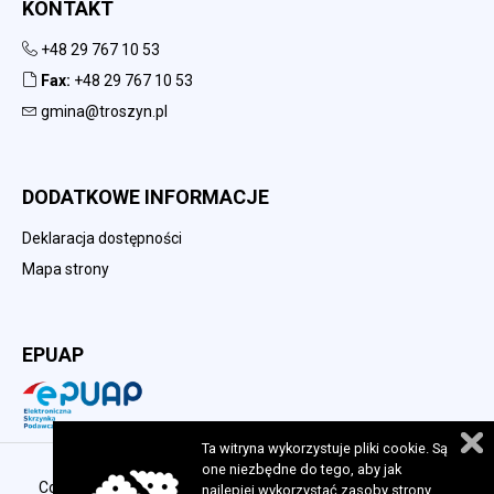
KONTAKT
+48 29 767 10 53
Fax:
+48 29 767 10 53
gmina@troszyn.pl
DODATKOWE INFORMACJE
Deklaracja dostępności
Mapa strony
EPUAP
Ta witryna wykorzystuje pliki cookie. Są
one niezbędne do tego, aby jak
Copyright 2023 © Urząd Gminy w Troszynie. Wszelkie prawa
najlepiej wykorzystać zasoby strony