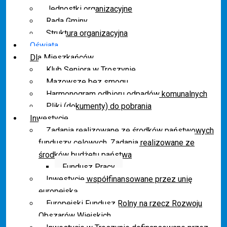
Jednostki organizacyjne
Rada Gminy
Struktura organizacyjna
Oświata
Dla Mieszkańców
Klub Seniora w Troszynie
Mazowsze bez smogu
Harmonogram odbioru odpadów komunalnych
Pliki (dokumenty) do pobrania
Inwestycje
Zadania realizowane ze środków państwowych
funduszy celowych. Zadania realizowane ze
środków budżetu państwa
Fundusz Pracy
Inwestycje współfinansowane przez unię
europejską
Europejski Fundusz Rolny na rzecz Rozwoju
Obszarów Wiejskich