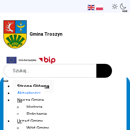
Gmina Troszyn
Szukaj
Strona Główna
Aktualności
Nasza Gmina
Historia
Położenie
Urząd Gminy
Wójt Gminy