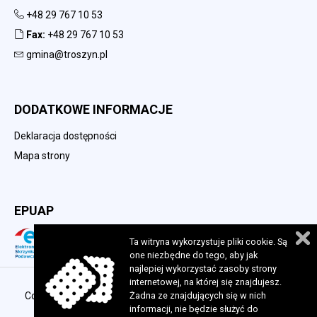
+48 29 767 10 53
Fax:
+48 29 767 10 53
gmina@troszyn.pl
DODATKOWE INFORMACJE
Deklaracja dostępności
Mapa strony
EPUAP
Ta witryna wykorzystuje pliki cookie. Są
one niezbędne do tego, aby jak
najlepiej wykorzystać zasoby strony
internetowej, na której się znajdujesz.
Copyright 2023 © Urząd Gminy w Troszynie. Wszelkie prawa
Żadna ze znajdujących się w nich
informacji, nie będzie służyć do
zastrzeżone. Realizacja:
perfekcyjneStrony.pl