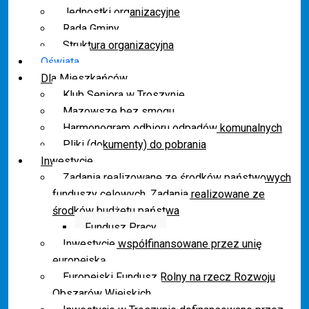
Jednostki organizacyjne
Rada Gminy
Struktura organizacyjna
Oświata
Dla Mieszkańców
Klub Seniora w Troszynie
Mazowsze bez smogu
Harmonogram odbioru odpadów komunalnych
Pliki (dokumenty) do pobrania
Inwestycje
Zadania realizowane ze środków państwowych
funduszy celowych. Zadania realizowane ze
środków budżetu państwa
Fundusz Pracy
Inwestycje współfinansowane przez unię
europejską
Europejski Fundusz Rolny na rzecz Rozwoju
Obszarów Wiejskich