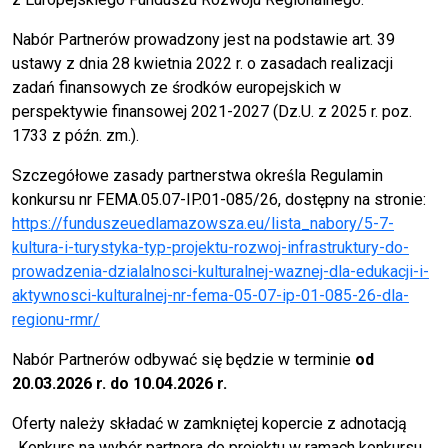
Nabór Partnerów prowadzony jest na podstawie art. 39
ustawy z dnia 28 kwietnia 2022 r. o zasadach realizacji
zadań finansowych ze środków europejskich w
perspektywie finansowej 2021-2027 (Dz.U. z 2025 r. poz.
1733 z późn. zm.).
Szczegółowe zasady partnerstwa określa Regulamin
konkursu nr FEMA.05.07-IP.01-085/26, dostępny na stronie:
https://funduszeuedlamazowsza.eu/lista_nabory/5-7-
kultura-i-turystyka-typ-projektu-rozwoj-infrastruktury-do-
prowadzenia-dzialalnosci-kulturalnej-waznej-dla-edukacji-i-
aktywnosci-kulturalnej-nr-fema-05-07-ip-01-085-26-dla-
regionu-rmr/
Nabór Partnerów odbywać się będzie w terminie
od
20.03.2026 r. do 10.04.2026 r.
Oferty należy składać w zamkniętej kopercie z adnotacją
,,Konkurs na wybór partnera do projektu w ramach konkursu