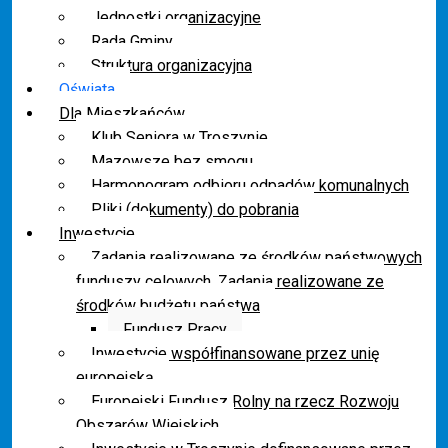
Jednostki organizacyjne
Rada Gminy
Struktura organizacyjna
Oświata
Dla Mieszkańców
Klub Seniora w Troszynie
Mazowsze bez smogu
Harmonogram odbioru odpadów komunalnych
Pliki (dokumenty) do pobrania
Inwestycje
Zadania realizowane ze środków państwowych
funduszy celowych. Zadania realizowane ze
środków budżetu państwa
Fundusz Pracy
Inwestycje współfinansowane przez unię
europejską
Europejski Fundusz Rolny na rzecz Rozwoju
Obszarów Wiejskich