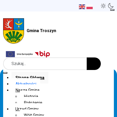
Gmina Troszyn
Szukaj
Strona Główna
Aktualności
Nasza Gmina
Historia
Położenie
Urząd Gminy
Wójt Gminy