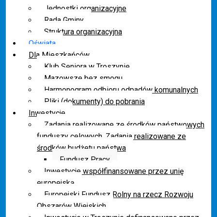
Jednostki organizacyjne
Rada Gminy
Struktura organizacyjna
Oświata
Dla Mieszkańców
Klub Seniora w Troszynie
Mazowsze bez smogu
Harmonogram odbioru odpadów komunalnych
Pliki (dokumenty) do pobrania
Inwestycje
Zadania realizowane ze środków państwowych
funduszy celowych. Zadania realizowane ze
środków budżetu państwa
Fundusz Pracy
Inwestycje współfinansowane przez unię
europejską
Europejski Fundusz Rolny na rzecz Rozwoju
Obszarów Wiejskich