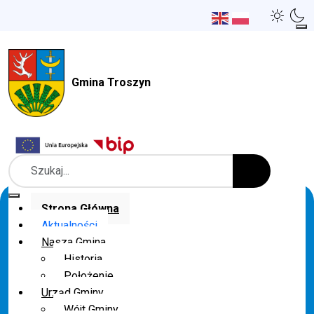
Gmina Troszyn
Szukaj
Strona Główna
Aktualności
Nasza Gmina
Historia
Położenie
Urząd Gminy
Wójt Gminy