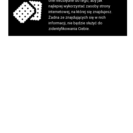
one niezbędne do tego, aby jak
najlepiej wykorzystać zasoby strony
internetowej, na której się znajdujesz.
Żadna ze znajdujących się w nich
informacji, nie będzie służyć do
zidentyfikowania Ciebie.
biurze Ekodoradcy w godzinach pracy urzędu.