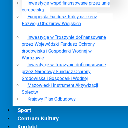
Inwestycje współfinansowane przez unię
europejską
Europejski Fundusz Rolny na rzecz
Rozwoju Obszarów Wiejskich
Inwestycje w Troszynie dofinansowane
przez Wojewódzki Fundusz Ochrony
środowiska i Gospodarki Wodnej w
Warszawie
Inwestycje w Troszynie dofinansowane
przez Narodowy Fundusz Ochrony
Środowiska i Gospodarki Wodnej
Mazowiecki Instrument Aktywizacji
Sołectw
Krajowy Plan Odbudowy
Sport
Centrum Kultury
Kontakt