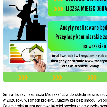
Gmina Troszyn zaprasza Mieszkańców do składania wniosków 
w 2026 roku w ramach projektu „Mazowsze bez smogu” współ
Celem projektu jest poprawa jakości powietrza oraz zwiększe