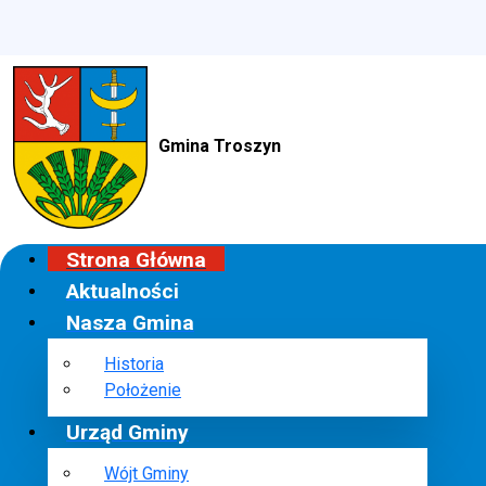
Gmina Troszyn
Strona Główna
Aktualności
Nasza Gmina
Historia
Położenie
Urząd Gminy
Wójt Gminy