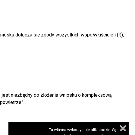
wniosku dołącza się zgody wszystkich współwłaścicieli (!)),
y jest niezbędny do złożenia wniosku o kompleksową
powietrze”.
Ta witryna wykorzystuje pliki cookie. Są