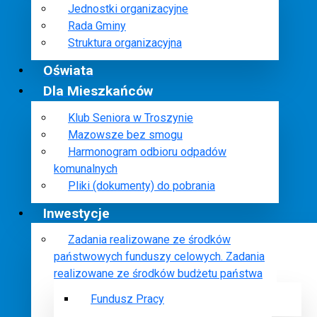
Jednostki organizacyjne
Rada Gminy
Struktura organizacyjna
Oświata
Dla Mieszkańców
Klub Seniora w Troszynie
Mazowsze bez smogu
Harmonogram odbioru odpadów
komunalnych
Pliki (dokumenty) do pobrania
Inwestycje
Zadania realizowane ze środków
państwowych funduszy celowych. Zadania
realizowane ze środków budżetu państwa
Fundusz Pracy