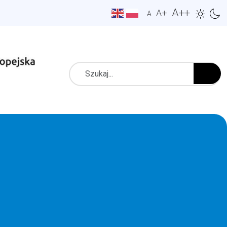
A++
A+
A
Szukaj