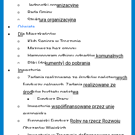
Jednostki organizacyjne
Rada Gminy
Struktura organizacyjna
Oświata
Dla Mieszkańców
Klub Seniora w Troszynie
Mazowsze bez smogu
Harmonogram odbioru odpadów komunalnych
Pliki (dokumenty) do pobrania
Inwestycje
Zadania realizowane ze środków państwowych
funduszy celowych. Zadania realizowane ze
środków budżetu państwa
Fundusz Pracy
Inwestycje współfinansowane przez unię
europejską
Europejski Fundusz Rolny na rzecz Rozwoju
Obszarów Wiejskich