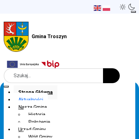
Gmina Troszyn
Szukaj
Strona Główna
Aktualności
Nasza Gmina
Historia
Położenie
Urząd Gminy
Wójt Gminy