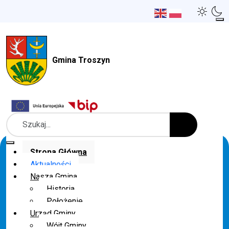
Gmina Troszyn
Szukaj
Strona Główna
Aktualności
Nasza Gmina
Historia
Położenie
Urząd Gminy
Wójt Gminy