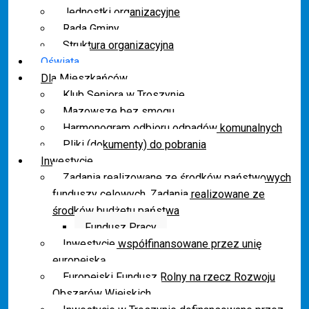
Jednostki organizacyjne
Rada Gminy
Struktura organizacyjna
Oświata
Dla Mieszkańców
Klub Seniora w Troszynie
Mazowsze bez smogu
Harmonogram odbioru odpadów komunalnych
Pliki (dokumenty) do pobrania
Inwestycje
Zadania realizowane ze środków państwowych
funduszy celowych. Zadania realizowane ze
środków budżetu państwa
Fundusz Pracy
Inwestycje współfinansowane przez unię
europejską
Europejski Fundusz Rolny na rzecz Rozwoju
Obszarów Wiejskich