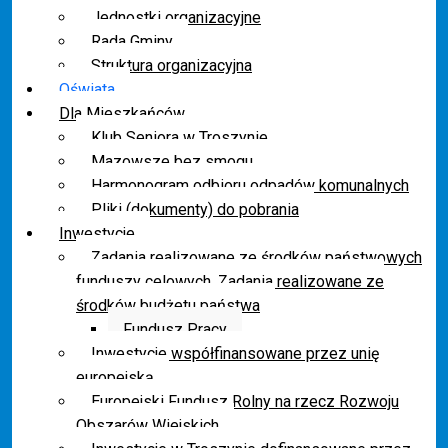
Jednostki organizacyjne
Rada Gminy
Struktura organizacyjna
Oświata
Dla Mieszkańców
Klub Seniora w Troszynie
Mazowsze bez smogu
Harmonogram odbioru odpadów komunalnych
Pliki (dokumenty) do pobrania
Inwestycje
Zadania realizowane ze środków państwowych
funduszy celowych. Zadania realizowane ze
środków budżetu państwa
Fundusz Pracy
Inwestycje współfinansowane przez unię
europejską
Europejski Fundusz Rolny na rzecz Rozwoju
Obszarów Wiejskich