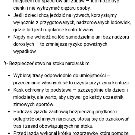
miejscem do spacerów ani zabaw — lód może być
cienki i nie wytrzymać ciężaru osoby.
Jeśli dzieci chcą jeździć na łyżwach, korzystajmy
wyłącznie z przygotowanych, nadzorowanych lodowisk,
gdzie lód jest regularnie kontrolowany.
Nigdy nie wchodź na lód samodzielnie ani bez nadzoru
dorosłych — to zmniejsza ryzyko poważnych
wypadków.
⛷️ Bezpieczeństwo na stoku narciarskim
Wybieraj trasy odpowiednie do umiejętności —
przecenianie własnych sił to częsta przyczyna kontuzji.
Kask ochronny to podstawa — szczególnie dla dzieci i
młodzieży, ale warto, aby używał go każdy uczestnik
zimowych sportów.
Podczas zjazdu zachowuj bezpieczną prędkość i
odległość od innych narciarzy, stosuj się do oznakowań
tras i zasad obowiązujących na stoku.
Przed jazdą wykonaj krótką rozgrzewkę, która pomoże