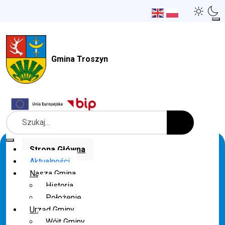
Gmina Troszyn
Szukaj
Strona Główna
Aktualności
Nasza Gmina
Historia
Położenie
Urząd Gminy
Wójt Gminy