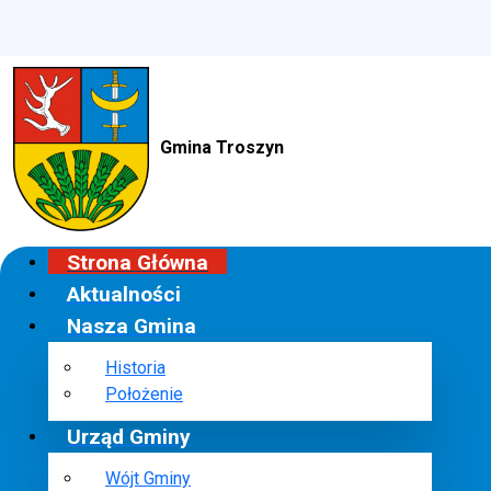
Gmina Troszyn
Strona Główna
Aktualności
Nasza Gmina
Historia
Położenie
Urząd Gminy
Wójt Gminy