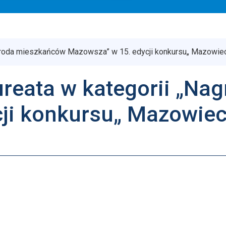
agroda mieszkańców Mazowsza” w 15. edycji konkursu„ Mazowiec
ureata w kategorii „N
ji konkursu„ Mazowiec
ańców województwa mazowieckiego do udziału w głosowan
iatu”.