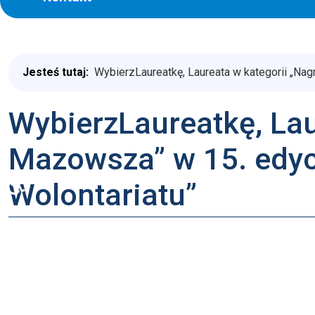
Jesteś tutaj:
WybierzLaureatkę, Laureata w kategorii „N
WybierzLaureatkę, La
Mazowsza” w 15. edyc
♿
Wolontariatu”
Marszałek Województwa Mazowieckiego zaprasza mieszk
Wolontariusza w konkursie „Mazowieckie Barwy Wolontar