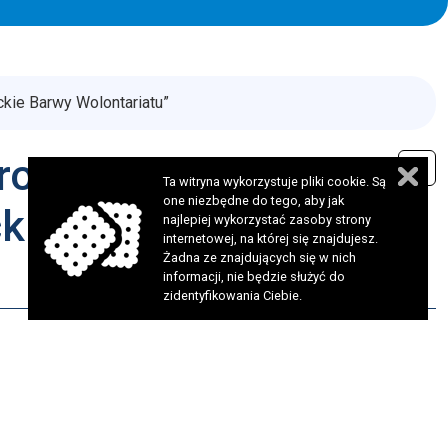
kie Barwy Wolontariatu”
agroda mieszkańców
Ta witryna wykorzystuje pliki cookie. Są
one niezbędne do tego, aby jak
kie Barwy
najlepiej wykorzystać zasoby strony
internetowej, na której się znajdujesz.
Żadna ze znajdujących się w nich
informacji, nie będzie służyć do
zidentyfikowania Ciebie.
iu na Kandydatkę, Kandydata– Wolontariuszkę,