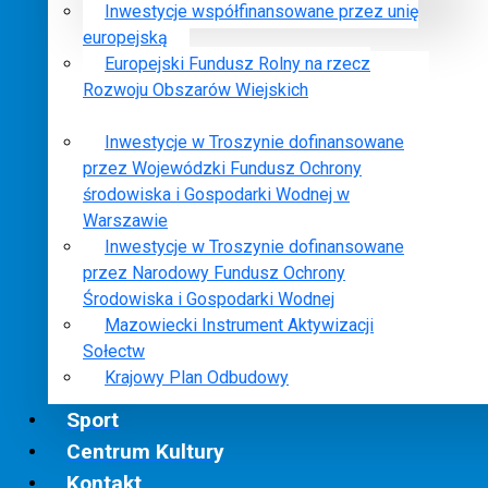
Inwestycje współfinansowane przez unię
europejską
Europejski Fundusz Rolny na rzecz
Rozwoju Obszarów Wiejskich
Inwestycje w Troszynie dofinansowane
przez Wojewódzki Fundusz Ochrony
środowiska i Gospodarki Wodnej w
Warszawie
Inwestycje w Troszynie dofinansowane
przez Narodowy Fundusz Ochrony
Środowiska i Gospodarki Wodnej
Mazowiecki Instrument Aktywizacji
Sołectw
Krajowy Plan Odbudowy
Sport
Centrum Kultury
Kontakt