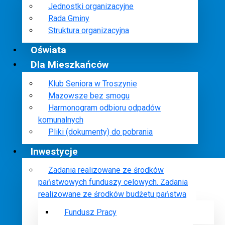
Jednostki organizacyjne
Rada Gminy
Struktura organizacyjna
Oświata
Dla Mieszkańców
Klub Seniora w Troszynie
Mazowsze bez smogu
Harmonogram odbioru odpadów
komunalnych
Pliki (dokumenty) do pobrania
Inwestycje
Zadania realizowane ze środków
państwowych funduszy celowych. Zadania
realizowane ze środków budżetu państwa
Fundusz Pracy