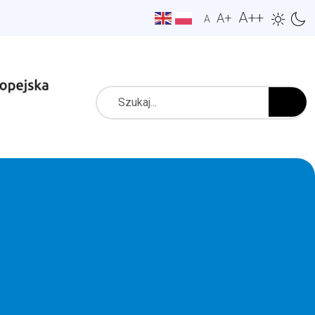
A++
A+
A
Szukaj