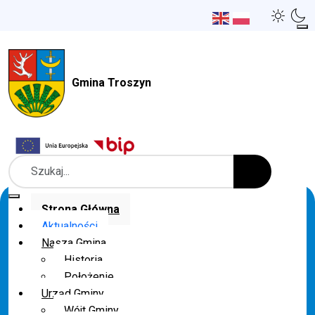
Gmina Troszyn
Szukaj
Strona Główna
Aktualności
Nasza Gmina
Historia
Położenie
Urząd Gminy
Wójt Gminy