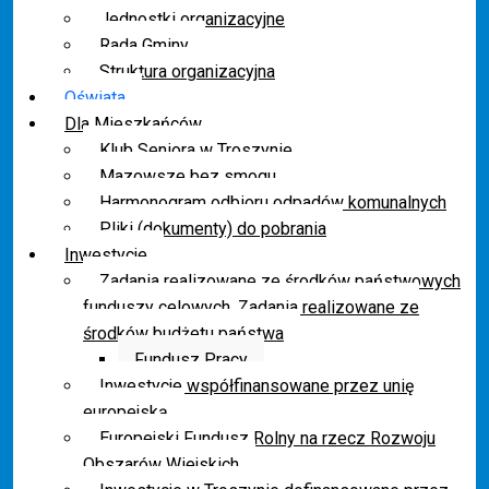
Jednostki organizacyjne
Rada Gminy
Struktura organizacyjna
Oświata
Dla Mieszkańców
Klub Seniora w Troszynie
Mazowsze bez smogu
Harmonogram odbioru odpadów komunalnych
Pliki (dokumenty) do pobrania
Inwestycje
Zadania realizowane ze środków państwowych
funduszy celowych. Zadania realizowane ze
środków budżetu państwa
Fundusz Pracy
Inwestycje współfinansowane przez unię
europejską
Europejski Fundusz Rolny na rzecz Rozwoju
Obszarów Wiejskich