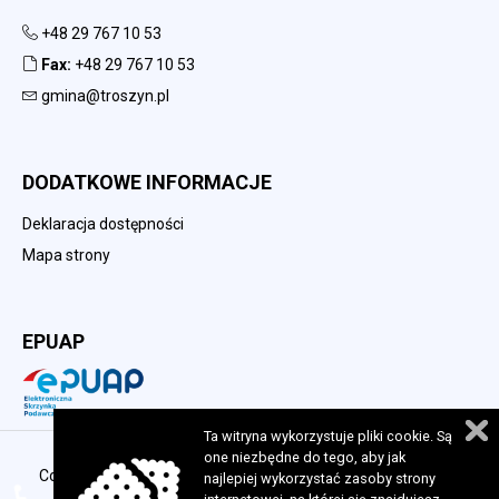
+48 29 767 10 53
Fax:
+48 29 767 10 53
gmina@troszyn.pl
DODATKOWE INFORMACJE
Deklaracja dostępności
Mapa strony
EPUAP
Ta witryna wykorzystuje pliki cookie. Są
one niezbędne do tego, aby jak
Copyright 2023 © Urząd Gminy w Troszynie. Wszelkie prawa
najlepiej wykorzystać zasoby strony
zastrzeżone. Realizacja:
perfekcyjneStrony.pl