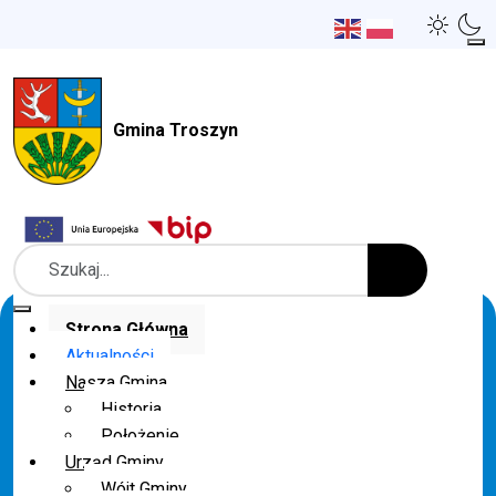
Gmina Troszyn
Szukaj
Strona Główna
Aktualności
Nasza Gmina
Historia
Położenie
Urząd Gminy
Wójt Gminy