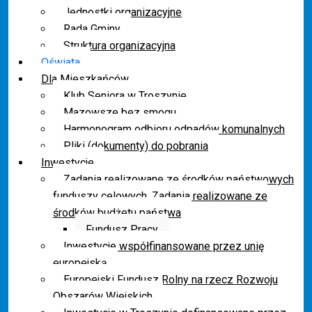
Jednostki organizacyjne
Rada Gminy
Struktura organizacyjna
Oświata
Dla Mieszkańców
Klub Seniora w Troszynie
Mazowsze bez smogu
Harmonogram odbioru odpadów komunalnych
Pliki (dokumenty) do pobrania
Inwestycje
Zadania realizowane ze środków państwowych
funduszy celowych. Zadania realizowane ze
środków budżetu państwa
Fundusz Pracy
Inwestycje współfinansowane przez unię
europejską
Europejski Fundusz Rolny na rzecz Rozwoju
Obszarów Wiejskich