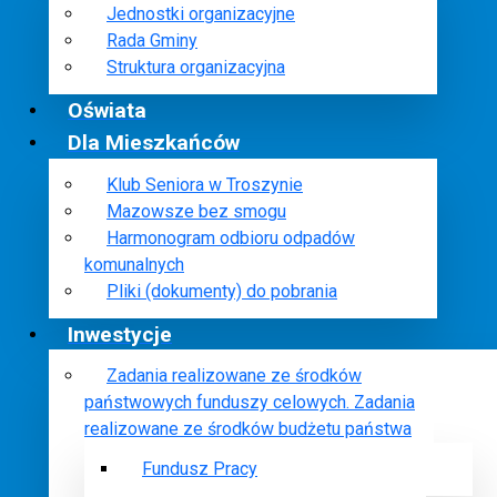
Jednostki organizacyjne
Rada Gminy
Struktura organizacyjna
Oświata
Dla Mieszkańców
Klub Seniora w Troszynie
Mazowsze bez smogu
Harmonogram odbioru odpadów
komunalnych
Pliki (dokumenty) do pobrania
Inwestycje
Zadania realizowane ze środków
państwowych funduszy celowych. Zadania
realizowane ze środków budżetu państwa
Fundusz Pracy