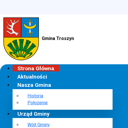
Gmina Troszyn
Strona Główna
Aktualności
Nasza Gmina
Historia
Położenie
Urząd Gminy
Wójt Gminy