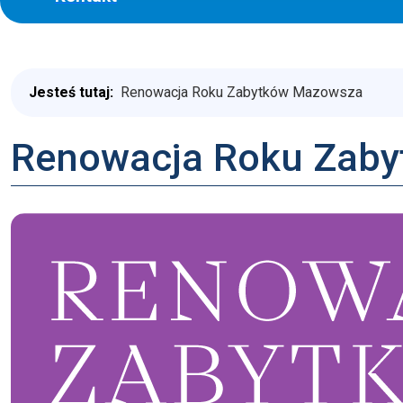
Jesteś tutaj:
Renowacja Roku Zabytków Mazowsza
Renowacja Roku Zab