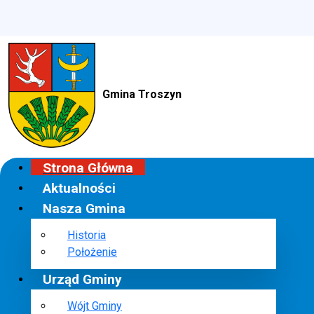
Gmina Troszyn
Strona Główna
Aktualności
Nasza Gmina
Historia
Położenie
Urząd Gminy
Wójt Gminy