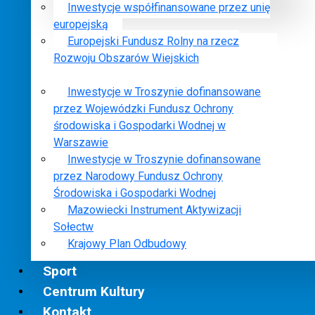
Inwestycje współfinansowane przez unię
europejską
Europejski Fundusz Rolny na rzecz
Rozwoju Obszarów Wiejskich
Inwestycje w Troszynie dofinansowane
przez Wojewódzki Fundusz Ochrony
środowiska i Gospodarki Wodnej w
Warszawie
Inwestycje w Troszynie dofinansowane
przez Narodowy Fundusz Ochrony
Środowiska i Gospodarki Wodnej
Mazowiecki Instrument Aktywizacji
Sołectw
Krajowy Plan Odbudowy
Sport
Centrum Kultury
Kontakt