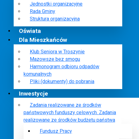
Jednostki organizacyjne
Rada Gminy
Struktura organizacyjna
Oświata
Dla Mieszkańców
Klub Seniora w Troszynie
Mazowsze bez smogu
Harmonogram odbioru odpadów
komunalnych
Pliki (dokumenty) do pobrania
Inwestycje
Zadania realizowane ze środków
państwowych funduszy celowych. Zadania
realizowane ze środków budżetu państwa
Fundusz Pracy