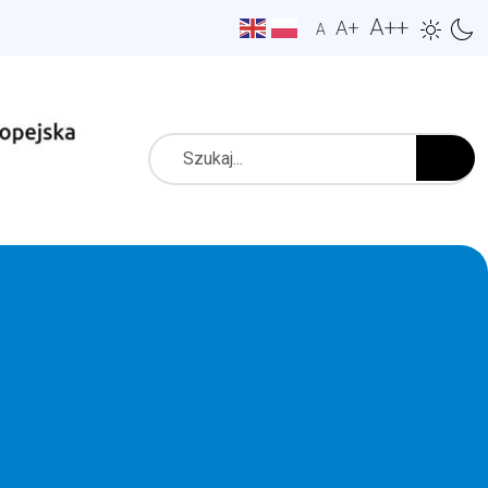
A++
A+
A
Szukaj