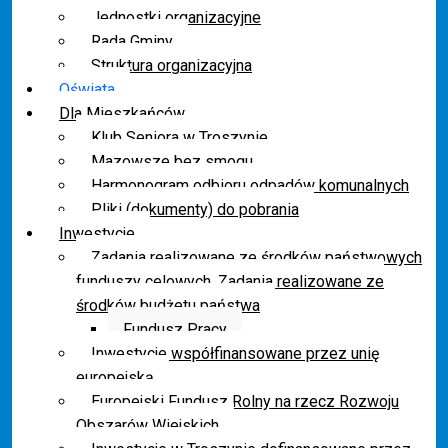
Jednostki organizacyjne
Rada Gminy
Struktura organizacyjna
Oświata
Dla Mieszkańców
Klub Seniora w Troszynie
Mazowsze bez smogu
Harmonogram odbioru odpadów komunalnych
Pliki (dokumenty) do pobrania
Inwestycje
Zadania realizowane ze środków państwowych
funduszy celowych. Zadania realizowane ze
środków budżetu państwa
Fundusz Pracy
Inwestycje współfinansowane przez unię
europejską
Europejski Fundusz Rolny na rzecz Rozwoju
Obszarów Wiejskich