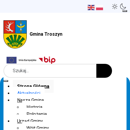
Gmina Troszyn
Szukaj
Strona Główna
Aktualności
Nasza Gmina
Historia
Położenie
Urząd Gminy
Wójt Gminy