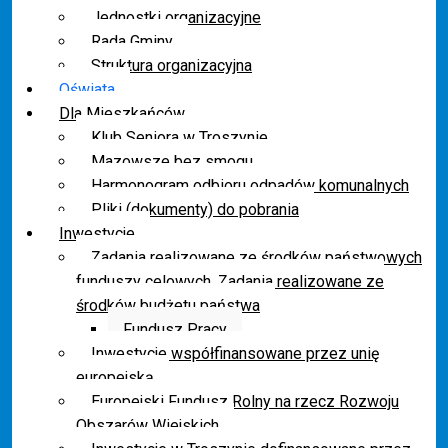
Jednostki organizacyjne
Rada Gminy
Struktura organizacyjna
Oświata
Dla Mieszkańców
Klub Seniora w Troszynie
Mazowsze bez smogu
Harmonogram odbioru odpadów komunalnych
Pliki (dokumenty) do pobrania
Inwestycje
Zadania realizowane ze środków państwowych
funduszy celowych. Zadania realizowane ze
środków budżetu państwa
Fundusz Pracy
Inwestycje współfinansowane przez unię
europejską
Europejski Fundusz Rolny na rzecz Rozwoju
Obszarów Wiejskich