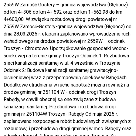
2559W Zamość Gostery – granica województwa (Głębocz)
od km 4+306 do km 4+ 592 oraz od km 1+562,98 do km
4+600,00. W związku rozbudową drogi powiatowej nr
2559W Zamość-Gostery-granica województwa (Głębocz) od
dnia 28.03.2025 r. etapami zaplanowano wprowadzenie ruch
wahadłowego na drodze powiatowej nr 2559W – odcinek
Troszyn - Chrostowo. Uporządkowanie gospodarki wodno-
ściekowej na terenie gminy Troszyn Odcinek 1: Rozbudowa
sieci kanalizacji sanitarnej w ul. 4 września w Troszynie
Odcinek 2: Budowa kanalizacji sanitarnej grawitacyjno-
ciśnieniowej wraz z przepompownią ścieków w Rabędach
Dodatkowe utrudnienia w ruchu napotkać można również na
drodze gminnej nr 251104 W - odcinek drogi Troszyn –
Rabędy, w chwili obecnej są one związane z budową
kanalizacji sanitarnej. Przebudowa i rozbudowa drogi
gminnej nr 251104W Troszyn- Rabędy Od maja 2025 r.
zaplanowano rozpoczęcie robót budowlanych związanych z
rozbudową i przebudową drogi gminnej w msc. Rabędy oraz
odcinka drogi ul. 4-tego września w msc. Troszyn. Za