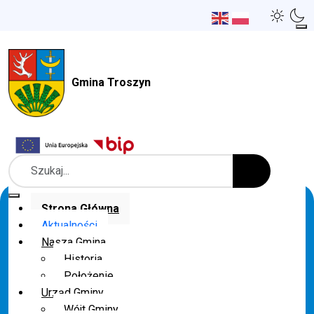
Gmina Troszyn
Szukaj
Strona Główna
Aktualności
Nasza Gmina
Historia
Położenie
Urząd Gminy
Wójt Gminy