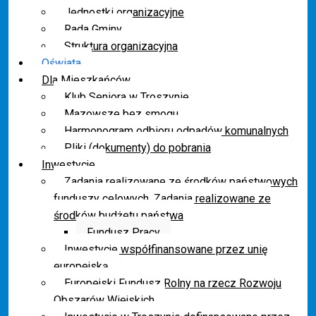
Jednostki organizacyjne
Rada Gminy
Struktura organizacyjna
Oświata
Dla Mieszkańców
Klub Seniora w Troszynie
Mazowsze bez smogu
Harmonogram odbioru odpadów komunalnych
Pliki (dokumenty) do pobrania
Inwestycje
Zadania realizowane ze środków państwowych
funduszy celowych. Zadania realizowane ze
środków budżetu państwa
Fundusz Pracy
Inwestycje współfinansowane przez unię
europejską
Europejski Fundusz Rolny na rzecz Rozwoju
Obszarów Wiejskich