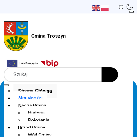
Gmina Troszyn
Szukaj
Strona Główna
Aktualności
Nasza Gmina
Historia
Położenie
Urząd Gminy
Wójt Gminy