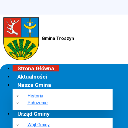
Gmina Troszyn
Strona Główna
Aktualności
Nasza Gmina
Historia
Położenie
Urząd Gminy
Wójt Gminy