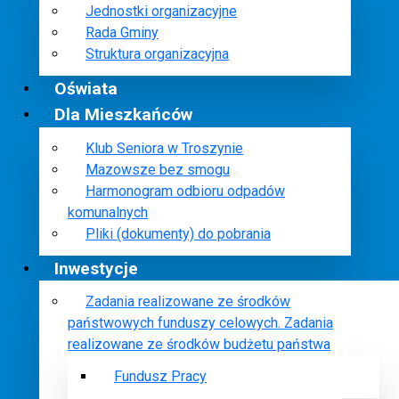
Jednostki organizacyjne
Rada Gminy
Struktura organizacyjna
Oświata
Dla Mieszkańców
Klub Seniora w Troszynie
Mazowsze bez smogu
Harmonogram odbioru odpadów
komunalnych
Pliki (dokumenty) do pobrania
Inwestycje
Zadania realizowane ze środków
państwowych funduszy celowych. Zadania
realizowane ze środków budżetu państwa
Fundusz Pracy