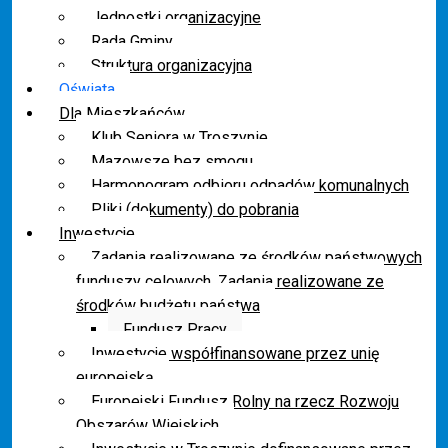
Jednostki organizacyjne
Rada Gminy
Struktura organizacyjna
Oświata
Dla Mieszkańców
Klub Seniora w Troszynie
Mazowsze bez smogu
Harmonogram odbioru odpadów komunalnych
Pliki (dokumenty) do pobrania
Inwestycje
Zadania realizowane ze środków państwowych
funduszy celowych. Zadania realizowane ze
środków budżetu państwa
Fundusz Pracy
Inwestycje współfinansowane przez unię
europejską
Europejski Fundusz Rolny na rzecz Rozwoju
Obszarów Wiejskich