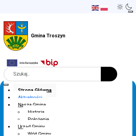
Gmina Troszyn
Szukaj
Strona Główna
Aktualności
Nasza Gmina
Historia
Położenie
Urząd Gminy
Wójt Gminy