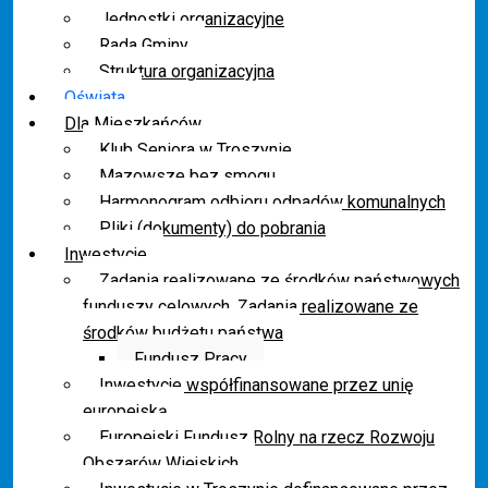
Jednostki organizacyjne
Rada Gminy
Struktura organizacyjna
Oświata
Dla Mieszkańców
Klub Seniora w Troszynie
Mazowsze bez smogu
Harmonogram odbioru odpadów komunalnych
Pliki (dokumenty) do pobrania
Inwestycje
Zadania realizowane ze środków państwowych
funduszy celowych. Zadania realizowane ze
środków budżetu państwa
Fundusz Pracy
Inwestycje współfinansowane przez unię
europejską
Europejski Fundusz Rolny na rzecz Rozwoju
Obszarów Wiejskich