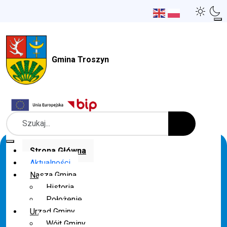
Gmina Troszyn
Szukaj
Strona Główna
Aktualności
Nasza Gmina
Historia
Położenie
Urząd Gminy
Wójt Gminy